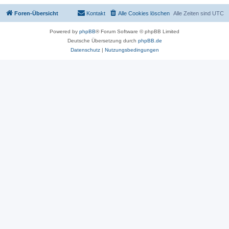
Foren-Übersicht
Kontakt
Alle Cookies löschen
Alle Zeiten sind
UTC
Powered by
phpBB
® Forum Software © phpBB Limited
Deutsche Übersetzung durch
phpBB.de
Datenschutz
|
Nutzungsbedingungen