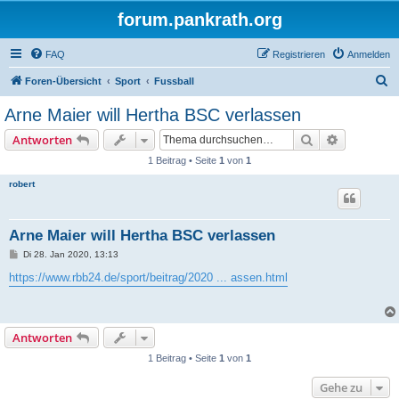
forum.pankrath.org
FAQ
Registrieren
Anmelden
S
Foren-Übersicht
Sport
Fussball
u
Arne Maier will Hertha BSC verlassen
c
Suche
Erweiterte
Antworten
h
1 Beitrag • Seite
1
von
1
e
robert
Arne Maier will Hertha BSC verlassen
B
Di 28. Jan 2020, 13:13
e
i
https://www.rbb24.de/sport/beitrag/2020 ... assen.html
t
r
a
g
Antworten
1 Beitrag • Seite
1
von
1
Gehe zu