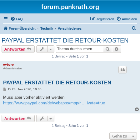
forum.pankrath.org
FAQ
Registrieren
Anmelden
S
Foren-Übersicht
Technik
Verschiedenes
u
PAYPAL ERSTATTET DIE RETOUR-KOSTEN
c
Suche
Erweiterte
Antworten
h
1 Beitrag • Seite
1
von
1
e
cybero
Administrator
PAYPAL ERSTATTET DIE RETOUR-KOSTEN
B
Di 28. Jan 2020, 10:00
e
i
Muss aber vorher aktiviert werden!
t
https://www.paypal.com/de/webapps/mpp/r ... ivate=true
r
a
g
Antworten
1 Beitrag • Seite
1
von
1
Gehe zu