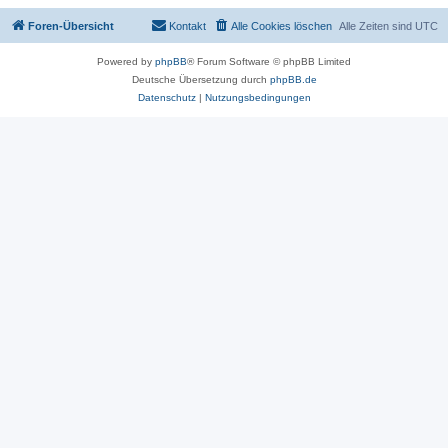
Foren-Übersicht
Kontakt
Alle Cookies löschen
Alle Zeiten sind
UTC
Powered by
phpBB
® Forum Software © phpBB Limited
Deutsche Übersetzung durch
phpBB.de
Datenschutz
|
Nutzungsbedingungen