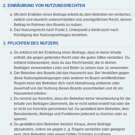
2. EINRÄUMUNG VON NUTZUNGSRECHTEN
Mit dem Erstellen eines Beitrags erteilst du dem Betreiber ein einfaches,
zeitlich und räumlich unbeschränktes und unentgeltliches Recht, deinen
Beitrag im Rahmen des Boards zu nutzen.
Das Nutzungsrecht nach Punkt 2, Unterpunkt a bleibt auch nach
Kündigung des Nutzungsvertrages bestehen.
3. PFLICHTEN DES NUTZERS
Du erklärst mit der Erstellung eines Beitrags, dass er keine Inhalte
enthält, die gegen geltendes Recht oder die guten Sitten verstoßen. Du
erklärst insbesondere, dass du das Recht besitzt, die in deinen
Beiträgen verwendeten Links und Bilder zu setzen bzw. zu verwenden.
Der Betreiber des Boards übt das Hausrecht aus. Bei Verstößen gegen
diese Nutzungsbedingungen oder anderer im Board veröffentlichten
Regeln kann der Betreiber dich nach Abmahnung zeitweise oder
dauerhaft von der Nutzung dieses Boards ausschließen und dir ein
Hausverbot erteilen.
Du nimmst zur Kenntnis, dass der Betreiber keine Verantwortung für die
Inhalte von Beiträgen übernimmt, die er nicht selbst erstellt hat oder die
er nicht zur Kenntnis genommen hat. Du gestattest dem Betreiber, dein
Benutzerkonto, Beiträge und Funktionen jederzeit zu löschen oder zu
sperren.
Du gestattest dem Betreiber darüber hinaus, deine Beiträge
abzuändern, sofern sie gegen o. g. Regeln verstoßen oder geeignet
sind, dem Betreiber oder einem Dritten Schaden zuzufügen.