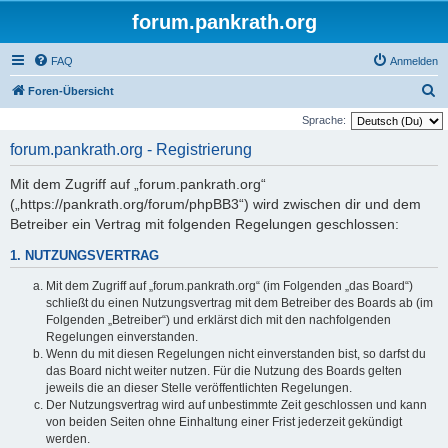
forum.pankrath.org
FAQ
Anmelden
S
Foren-Übersicht
u
Sprache:
c
forum.pankrath.org - Registrierung
h
Mit dem Zugriff auf „forum.pankrath.org“
e
(„https://pankrath.org/forum/phpBB3“) wird zwischen dir und dem
Betreiber ein Vertrag mit folgenden Regelungen geschlossen:
1. NUTZUNGSVERTRAG
Mit dem Zugriff auf „forum.pankrath.org“ (im Folgenden „das Board“)
schließt du einen Nutzungsvertrag mit dem Betreiber des Boards ab (im
Folgenden „Betreiber“) und erklärst dich mit den nachfolgenden
Regelungen einverstanden.
Wenn du mit diesen Regelungen nicht einverstanden bist, so darfst du
das Board nicht weiter nutzen. Für die Nutzung des Boards gelten
jeweils die an dieser Stelle veröffentlichten Regelungen.
Der Nutzungsvertrag wird auf unbestimmte Zeit geschlossen und kann
von beiden Seiten ohne Einhaltung einer Frist jederzeit gekündigt
werden.