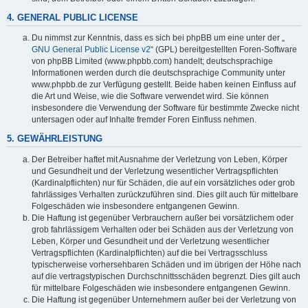
4. GENERAL PUBLIC LICENSE
Du nimmst zur Kenntnis, dass es sich bei phpBB um eine unter der „
GNU General Public License v2
“ (GPL) bereitgestellten Foren-Software
von phpBB Limited (www.phpbb.com) handelt; deutschsprachige
Informationen werden durch die deutschsprachige Community unter
www.phpbb.de zur Verfügung gestellt. Beide haben keinen Einfluss auf
die Art und Weise, wie die Software verwendet wird. Sie können
insbesondere die Verwendung der Software für bestimmte Zwecke nicht
untersagen oder auf Inhalte fremder Foren Einfluss nehmen.
5. GEWÄHRLEISTUNG
Der Betreiber haftet mit Ausnahme der Verletzung von Leben, Körper
und Gesundheit und der Verletzung wesentlicher Vertragspflichten
(Kardinalpflichten) nur für Schäden, die auf ein vorsätzliches oder grob
fahrlässiges Verhalten zurückzuführen sind. Dies gilt auch für mittelbare
Folgeschäden wie insbesondere entgangenen Gewinn.
Die Haftung ist gegenüber Verbrauchern außer bei vorsätzlichem oder
grob fahrlässigem Verhalten oder bei Schäden aus der Verletzung von
Leben, Körper und Gesundheit und der Verletzung wesentlicher
Vertragspflichten (Kardinalpflichten) auf die bei Vertragsschluss
typischerweise vorhersehbaren Schäden und im übrigen der Höhe nach
auf die vertragstypischen Durchschnittsschäden begrenzt. Dies gilt auch
für mittelbare Folgeschäden wie insbesondere entgangenen Gewinn.
Die Haftung ist gegenüber Unternehmern außer bei der Verletzung von