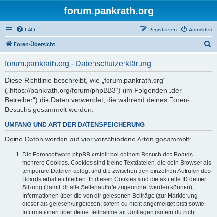
forum.pankrath.org
FAQ
Registrieren
Anmelden
S
Foren-Übersicht
u
forum.pankrath.org - Datenschutzerklärung
c
h
Diese Richtlinie beschreibt, wie „forum.pankrath.org“
(„https://pankrath.org/forum/phpBB3“) (im Folgenden „der
e
Betreiber“) die Daten verwendet, die während deines Foren-
Besuchs gesammelt werden.
UMFANG UND ART DER DATENSPEICHERUNG
Deine Daten werden auf vier verschiedene Arten gesammelt:
Die Forensoftware phpBB erstellt bei deinem Besuch des Boards
mehrere Cookies. Cookies sind kleine Textdateien, die dein Browser als
temporäre Dateien ablegt und die zwischen den einzelnen Aufrufen des
Boards erhalten bleiben. In diesen Cookies sind die aktuelle ID deiner
Sitzung (damit dir alle Seitenaufrufe zugeordnet werden können),
Informationen über die von dir gelesenen Beiträge (zur Markierung
dieser als gelesen/ungelesen; sofern du nicht angemeldet bist) sowie
Informationen über deine Teilnahme an Umfragen (sofern du nicht