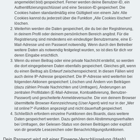
angemeldet bist) gespeichert. Ferner werden deine Benutzer-ID, ein
Authentifizierungsschlüssel und eine Session-ID gespeichert. Die
Cookies haben standardmäßig eine Gültigkeit von einem Jahr. Alle
Cookies kannst du jederzeit über die Funktion „Alle Cookies löschen“
löschen.
Weiterhin werden die Daten gespeichert, die du bei der Registrierung,
in deinem Profil oder deinem persönlichem Bereich angibst. Für die
Registrierung sind mindestens ein eindeutiger Benutzername, eine E-
Mail-Adresse und ein Passwort notwendig. Wenn durch den Betreiber
weitere Daten als notwendig festgelegt wurden, so ist dies für dich vor
deren Eingabe ersichtlich.
Wenn du einen Beitrag oder eine private Nachricht erstellst, so werden
die dort eingegebenen Daten ebenfalls gespeichert. Gleiches gilt, wenn
du einen Beitrag als Entwurf zwischenspeicherst. In diesen Fällen wird
auch deine IP-Adresse gespeichert. Die IP-Adresse wird weiterhin bei
folgenden Aktionen gespeichert: Löschen und Ändern von Beiträgen
(dazu zählen Private Nachrichten und Umfragen), Änderungen an
zentralen Profildaten (E-Mail-Adresse, Kontoaktivierung, Benutzer-
Passwort) und gescheiterte Anmeldeversuche. Die von deinem Browser
übermittelte Browser-Kennzeichnung (User Agent) wird nur in der „Wer
ist online?“-Funktion angezeigt und nicht dauerhaft gespeichert.
Schließlich erfordern einzelne Funktionen des Boards, dass weitere
Daten gespeichert werden. Dazu gehören dein Abstimmungsverhalten
bei Umfragen, der Gelesen-Status von deinen Beiträgen oder explizit
von dir gesetzte Lesezeichen oder Benachrichtigungsfunktionen.
Dein Passwort wird mit einer Einwege-Verschlüsselung (Hash)