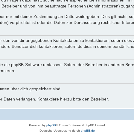
n du Fragen dazu hast, suche nach entsprechenden Informationen im Fo
n Betreiber und von ihm beauftragte Personen (Administratoren) zugäng
r nur mit deiner Zustimmung an Dritte weitergeben. Dies gilt nicht, s
n) verpflichtet ist oder die Daten zur Durchsetzung rechtlicher Interes
er den von dir angegebenen Kontaktdaten zu kontaktieren, sofern dies 
andere Benutzer dich kontaktieren, sofern du dies in deinem persönliche
, die die phpBB-Software umfassen. Sofern der Betreiber in anderen Be
ormieren.
 Daten über dich gespeichert sind.
 Daten verlangen. Kontaktiere hierzu bitte den Betreiber.
Powered by
phpBB
® Forum Software © phpBB Limited
Deutsche Übersetzung durch
phpBB.de