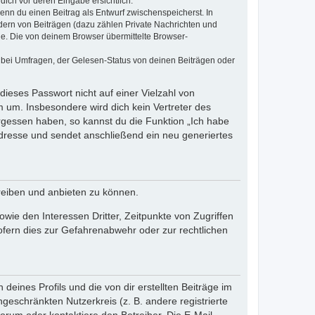
dich vor deren Eingabe ersichtlich.
wenn du einen Beitrag als Entwurf zwischenspeicherst. In
dern von Beiträgen (dazu zählen Private Nachrichten und
e. Die von deinem Browser übermittelte Browser-
 bei Umfragen, der Gelesen-Status von deinen Beiträgen oder
dieses Passwort nicht auf einer Vielzahl von
 um. Insbesondere wird dich kein Vertreter des
ergessen haben, so kannst du die Funktion „Ich habe
resse und sendet anschließend ein neu generiertes
reiben und anbieten zu können.
ie den Interessen Dritter, Zeitpunkte von Zugriffen
fern dies zur Gefahrenabwehr oder zur rechtlichen
eines Profils und die von dir erstellten Beiträge im
ngeschränkten Nutzerkreis (z. B. andere registrierte