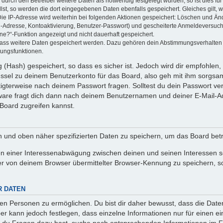
rch den Betreiber weitere Daten als notwendig festgelegt wurden, so ist dies für 
llst, so werden die dort eingegebenen Daten ebenfalls gespeichert. Gleiches gilt, 
Die IP-Adresse wird weiterhin bei folgenden Aktionen gespeichert: Löschen und Än
l-Adresse, Kontoaktivierung, Benutzer-Passwort) und gescheiterte Anmeldeversuch
ine?“-Funktion angezeigt und nicht dauerhaft gespeichert.
 dass weitere Daten gespeichert werden. Dazu gehören dein Abstimmungsverhalten
gungsfunktionen.
(Hash) gespeichert, so dass es sicher ist. Jedoch wird dir empfohlen, 
ssel zu deinem Benutzerkonto für das Board, also geh mit ihm sorgsam
htigterweise nach deinem Passwort fragen. Solltest du dein Passwort v
are fragt dich dann nach deinem Benutzernamen und deiner E-Mail-Ad
Board zugreifen kannst.
en und oben näher spezifizierten Daten zu speichern, um das Board bet
en einer Interessenabwägung zwischen deinen und seinen Interessen sow
r von deinem Browser übermittelter Browser-Kennung zu speichern, so
R DATEN
n Personen zu ermöglichen. Du bist dir daher bewusst, dass die Daten d
ber kann jedoch festlegen, dass einzelne Informationen nur für einen ei