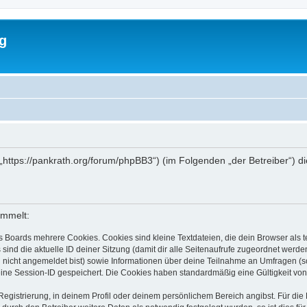
g
 („https://pankrath.org/forum/phpBB3“) (im Folgenden „der Betreiber“)
ammelt:
s Boards mehrere Cookies. Cookies sind kleine Textdateien, die dein Browser als
 sind die aktuelle ID deiner Sitzung (damit dir alle Seitenaufrufe zugeordnet werd
u nicht angemeldet bist) sowie Informationen über deine Teilnahme an Umfragen (s
eine Session-ID gespeichert. Die Cookies haben standardmäßig eine Gültigkeit von 
Registrierung, in deinem Profil oder deinem persönlichem Bereich angibst. Für di