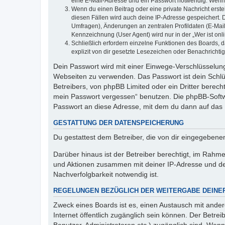
eine E-Mail-Adresse und ein Passwort notwendig. Wenn du
Wenn du einen Beitrag oder eine private Nachricht erste
diesen Fällen wird auch deine IP-Adresse gespeichert. 
Umfragen), Änderungen an zentralen Profildaten (E-Mai
Kennzeichnung (User Agent) wird nur in der „Wer ist onl
Schließlich erfordern einzelne Funktionen des Boards,
explizit von dir gesetzte Lesezeichen oder Benachrichti
Dein Passwort wird mit einer Einwege-Verschlüsselung 
Webseiten zu verwenden. Das Passwort ist dein Schlü
Betreibers, von phpBB Limited oder ein Dritter berec
mein Passwort vergessen“ benutzen. Die phpBB-Softw
Passwort an diese Adresse, mit dem du dann auf das 
GESTATTUNG DER DATENSPEICHERUNG
Du gestattest dem Betreiber, die von dir eingegeben
Darüber hinaus ist der Betreiber berechtigt, im Rahm
und Aktionen zusammen mit deiner IP-Adresse und de
Nachverfolgbarkeit notwendig ist.
REGELUNGEN BEZÜGLICH DER WEITERGABE DEINE
Zweck eines Boards ist es, einen Austausch mit andere
Internet öffentlich zugänglich sein können. Der Betrei