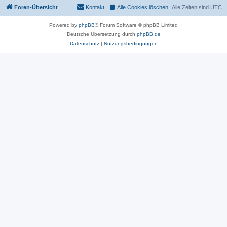
Foren-Übersicht
Kontakt
Alle Cookies löschen
Alle Zeiten sind
UTC
Powered by
phpBB
® Forum Software © phpBB Limited
Deutsche Übersetzung durch
phpBB.de
Datenschutz
|
Nutzungsbedingungen