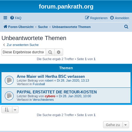
forum.pankrath.org
FAQ
Registrieren
Anmelden
S
Foren-Übersicht
Suche
Unbeantwortete Themen
u
Unbeantwortete Themen
c
Zur erweiterten Suche
h
Suche
Erweiterte Suche
e
Die Suche ergab 2 Treffer • Seite
1
von
1
Themen
Arne Maier will Hertha BSC verlassen
Letzter Beitrag von
robert
«
Di 28. Jan 2020, 13:13
Verfasst in
Fussball
PAYPAL ERSTATTET DIE RETOUR-KOSTEN
Letzter Beitrag von
cybero
«
Di 28. Jan 2020, 10:00
Verfasst in
Verschiedenes
Die Suche ergab 2 Treffer • Seite
1
von
1
Gehe zu