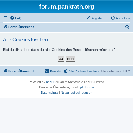
forum.pankrath.org
FAQ
Registrieren
Anmelden
S
Foren-Übersicht
u
Alle Cookies löschen
c
h
Bist du dir sicher, dass du alle Cookies des Boards löschen möchtest?
e
Foren-Übersicht
Kontakt
Alle Cookies löschen
Alle Zeiten sind
UTC
Powered by
phpBB
® Forum Software © phpBB Limited
Deutsche Übersetzung durch
phpBB.de
Datenschutz
|
Nutzungsbedingungen